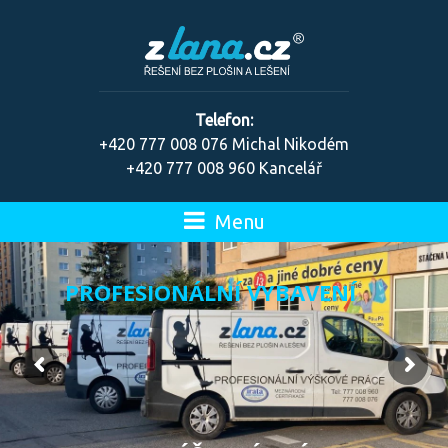
Telefon:
+420 777 008 076 Michal Nikodém
+420 777 008 960 Kancelář
Menu
P
R
O
F
E
S
I
O
N
Á
L
N
Í
V
Y
B
A
V
E
N
Í