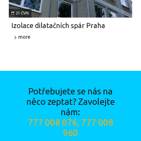
21 ČVN
Izolace dilatačních spár Praha
more
Potřebujete se nás na
něco zeptat? Zavolejte
nám:
777 008 076,
777 008
960