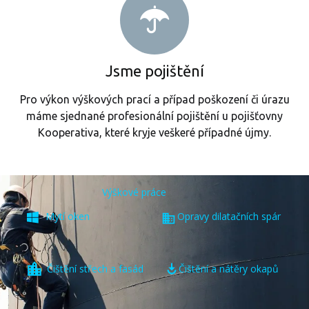
Jsme pojištění
Pro výkon výškových prací a případ poškození či úrazu
máme sjednané profesionální pojištění u pojišťovny
Kooperativa, které kryje veškeré případné újmy.
Výškové práce
Mytí oken
Opravy dilatačních spár
Čištění střech a fasád
Čištění a nátěry okapů