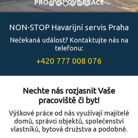
P
R
O
V
Ý
Š
K
O
V
É
P
R
Á
C
E
NON-STOP Havarijní servis Praha
Nečekaná událost? Kontaktujte nás na
telefonu:
+420 777 008 076
Nechte nás rozjasnit Vaše
pracoviště či byt!
Výškové práce od nás využívají majitelé
domů, správci objektů, společenství
vlastníků, bytová družstva a podobně.